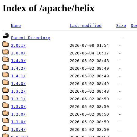
Index of /apache/helix
Name
Last modified
Size
De
Parent Directory
2.0.1/
2.0.0/
1.4.3/
1.4.2/
1.4.1/
1.4.0/
1.3.2/
1.3.1/
1.3.0/
1.2.0/
1.1.0/
1.0.4/