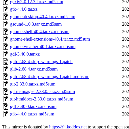
gexiv2-0.12.3.tar.xz.md5sum
202
gtk-4.4.0.tar.xz
202
gnome-desktop-40.4.tar.xz.md5sum
202
gsound-1.0.3.tar.xz.md5sum
202
gnome-shell-40.4.tar.xz.md5sum
202
gnome-shell-extensions-40.4.tar.xz.md5sum
202
gnome-weather-40.1.tar.xz.md5sum
202
gdl-3.40.0.tar.xz
202
glib-2.68.4-skip_warnings-1.patch
202
glib-2.68.4.tar.xz.md5sum
202
glib-2.68.4-skip_warnings-1.patch.md5sum
202
git-2.33.0.tar.xz.md5sum
202
git-manpages-2.33.0.tar.xz.md5sum
202
git-htmldocs-2.33.0.tar.xz.md5sum
202
gdl-3.40.0.tar.xz.md5sum
202
gtk-4.4.0.tar.xz.md5sum
202
This mirror is donated by
https://zh.koddos.net
to support the open so