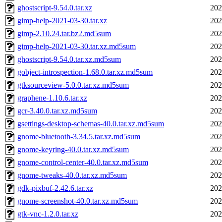
ghostscript-9.54.0.tar.xz
202
gimp-help-2021-03-30.tar.xz
202
gimp-2.10.24.tar.bz2.md5sum
202
gimp-help-2021-03-30.tar.xz.md5sum
202
ghostscript-9.54.0.tar.xz.md5sum
202
gobject-introspection-1.68.0.tar.xz.md5sum
202
gtksourceview-5.0.0.tar.xz.md5sum
202
graphene-1.10.6.tar.xz
202
gcr-3.40.0.tar.xz.md5sum
202
gsettings-desktop-schemas-40.0.tar.xz.md5sum
202
gnome-bluetooth-3.34.5.tar.xz.md5sum
202
gnome-keyring-40.0.tar.xz.md5sum
202
gnome-control-center-40.0.tar.xz.md5sum
202
gnome-tweaks-40.0.tar.xz.md5sum
202
gdk-pixbuf-2.42.6.tar.xz
202
gnome-screenshot-40.0.tar.xz.md5sum
202
gtk-vnc-1.2.0.tar.xz
202