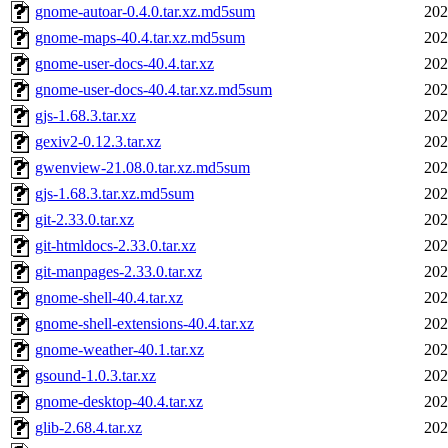
gnome-autoar-0.4.0.tar.xz.md5sum
202
gnome-maps-40.4.tar.xz.md5sum
202
gnome-user-docs-40.4.tar.xz
202
gnome-user-docs-40.4.tar.xz.md5sum
202
gjs-1.68.3.tar.xz
202
gexiv2-0.12.3.tar.xz
202
gwenview-21.08.0.tar.xz.md5sum
202
gjs-1.68.3.tar.xz.md5sum
202
git-2.33.0.tar.xz
202
git-htmldocs-2.33.0.tar.xz
202
git-manpages-2.33.0.tar.xz
202
gnome-shell-40.4.tar.xz
202
gnome-shell-extensions-40.4.tar.xz
202
gnome-weather-40.1.tar.xz
202
gsound-1.0.3.tar.xz
202
gnome-desktop-40.4.tar.xz
202
glib-2.68.4.tar.xz
202