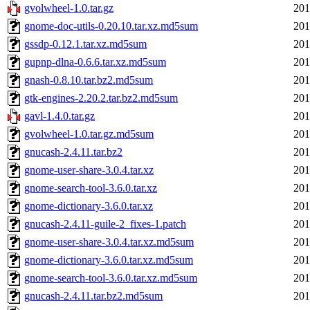
gvolwheel-1.0.tar.gz
201
gnome-doc-utils-0.20.10.tar.xz.md5sum
201
gssdp-0.12.1.tar.xz.md5sum
201
gupnp-dlna-0.6.6.tar.xz.md5sum
201
gnash-0.8.10.tar.bz2.md5sum
201
gtk-engines-2.20.2.tar.bz2.md5sum
201
gavl-1.4.0.tar.gz
201
gvolwheel-1.0.tar.gz.md5sum
201
gnucash-2.4.11.tar.bz2
201
gnome-user-share-3.0.4.tar.xz
201
gnome-search-tool-3.6.0.tar.xz
201
gnome-dictionary-3.6.0.tar.xz
201
gnucash-2.4.11-guile-2_fixes-1.patch
201
gnome-user-share-3.0.4.tar.xz.md5sum
201
gnome-dictionary-3.6.0.tar.xz.md5sum
201
gnome-search-tool-3.6.0.tar.xz.md5sum
201
gnucash-2.4.11.tar.bz2.md5sum
201