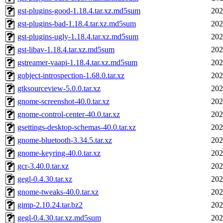
gst-plugins-good-1.18.4.tar.xz.md5sum
202
gst-plugins-bad-1.18.4.tar.xz.md5sum
202
gst-plugins-ugly-1.18.4.tar.xz.md5sum
202
gst-libav-1.18.4.tar.xz.md5sum
202
gstreamer-vaapi-1.18.4.tar.xz.md5sum
202
gobject-introspection-1.68.0.tar.xz
202
gtksourceview-5.0.0.tar.xz
202
gnome-screenshot-40.0.tar.xz
202
gnome-control-center-40.0.tar.xz
202
gsettings-desktop-schemas-40.0.tar.xz
202
gnome-bluetooth-3.34.5.tar.xz
202
gnome-keyring-40.0.tar.xz
202
gcr-3.40.0.tar.xz
202
gegl-0.4.30.tar.xz
202
gnome-tweaks-40.0.tar.xz
202
gimp-2.10.24.tar.bz2
202
gegl-0.4.30.tar.xz.md5sum
202