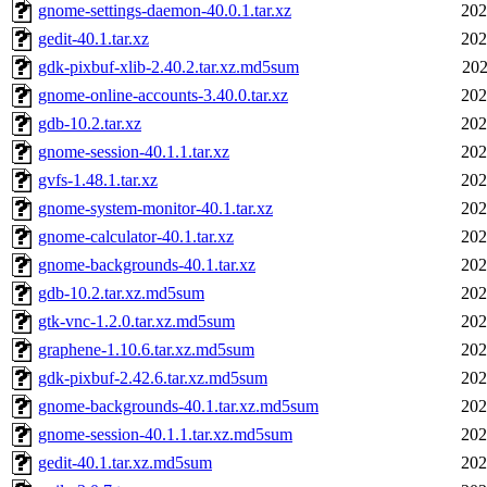
gnome-settings-daemon-40.0.1.tar.xz
202
gedit-40.1.tar.xz
202
gdk-pixbuf-xlib-2.40.2.tar.xz.md5sum
202
gnome-online-accounts-3.40.0.tar.xz
202
gdb-10.2.tar.xz
202
gnome-session-40.1.1.tar.xz
202
gvfs-1.48.1.tar.xz
202
gnome-system-monitor-40.1.tar.xz
202
gnome-calculator-40.1.tar.xz
202
gnome-backgrounds-40.1.tar.xz
202
gdb-10.2.tar.xz.md5sum
202
gtk-vnc-1.2.0.tar.xz.md5sum
202
graphene-1.10.6.tar.xz.md5sum
202
gdk-pixbuf-2.42.6.tar.xz.md5sum
202
gnome-backgrounds-40.1.tar.xz.md5sum
202
gnome-session-40.1.1.tar.xz.md5sum
202
gedit-40.1.tar.xz.md5sum
202