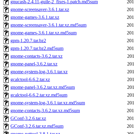
gnucash-2.4.11-guile-2_fixes-1.patch.md5sum
201
gnome-screensaver-3.6.1.tar.xz
201
gnome-games-3.6.1.tar.xz
201
gnome-screensaver-3.6.1.tar.xz.md5sum
201
gnome-games-3.6.1.tar.xz.md5sum
201
gpm-1.20.7.tar.bz2
201
gpm-1.20.7.tar.bz2.md5sum
201
gnome-contacts-3.6.2.tar.xz
201
gnome-panel-3.6.2.tar.xz
201
gnome-system-log-3.6.1.tar.xz
201
gcalctool-6.6.2.tar.xz
201
gnome-panel-3.6.2.tar.xz.md5sum
201
gcalctool-6.6.2.tar.xz.md5sum
201
gnome-system-log-3.6.1.tar.xz.md5sum
201
gnome-contacts-3.6.2.tar.xz.md5sum
201
GConf-3.2.6.tar.xz
201
GConf-3.2.6.tar.xz.md5sum
201
gnome-nettool-3.8.1.tar.xz
201