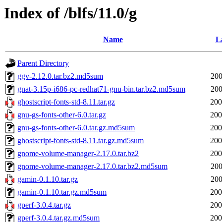
Index of /blfs/11.0/g
Name
L
Parent Directory
ggv-2.12.0.tar.bz2.md5sum
200
gnat-3.15p-i686-pc-redhat71-gnu-bin.tar.bz2.md5sum
200
ghostscript-fonts-std-8.11.tar.gz
200
gnu-gs-fonts-other-6.0.tar.gz
200
gnu-gs-fonts-other-6.0.tar.gz.md5sum
200
ghostscript-fonts-std-8.11.tar.gz.md5sum
200
gnome-volume-manager-2.17.0.tar.bz2
200
gnome-volume-manager-2.17.0.tar.bz2.md5sum
200
gamin-0.1.10.tar.gz
200
gamin-0.1.10.tar.gz.md5sum
200
gperf-3.0.4.tar.gz
200
gperf-3.0.4.tar.gz.md5sum
200