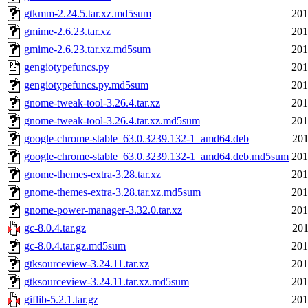
gtkmm-2.24.5.tar.xz.md5sum
201
gmime-2.6.23.tar.xz
201
gmime-2.6.23.tar.xz.md5sum
201
gengiotypefuncs.py
201
gengiotypefuncs.py.md5sum
201
gnome-tweak-tool-3.26.4.tar.xz
201
gnome-tweak-tool-3.26.4.tar.xz.md5sum
201
google-chrome-stable_63.0.3239.132-1_amd64.deb
201
google-chrome-stable_63.0.3239.132-1_amd64.deb.md5sum
201
gnome-themes-extra-3.28.tar.xz
201
gnome-themes-extra-3.28.tar.xz.md5sum
201
gnome-power-manager-3.32.0.tar.xz
201
gc-8.0.4.tar.gz
201
gc-8.0.4.tar.gz.md5sum
201
gtksourceview-3.24.11.tar.xz
201
gtksourceview-3.24.11.tar.xz.md5sum
201
giflib-5.2.1.tar.gz
201