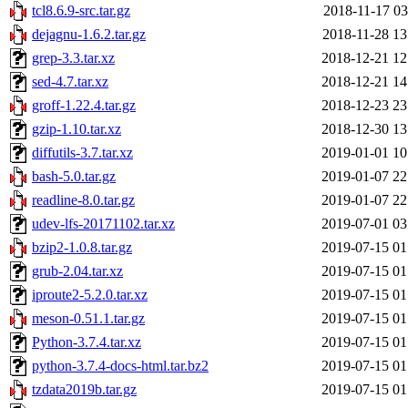
tcl8.6.9-src.tar.gz
2018-11-17 03
dejagnu-1.6.2.tar.gz
2018-11-28 13
grep-3.3.tar.xz
2018-12-21 12
sed-4.7.tar.xz
2018-12-21 14
groff-1.22.4.tar.gz
2018-12-23 23
gzip-1.10.tar.xz
2018-12-30 13
diffutils-3.7.tar.xz
2019-01-01 10
bash-5.0.tar.gz
2019-01-07 22
readline-8.0.tar.gz
2019-01-07 22
udev-lfs-20171102.tar.xz
2019-07-01 03
bzip2-1.0.8.tar.gz
2019-07-15 01
grub-2.04.tar.xz
2019-07-15 01
iproute2-5.2.0.tar.xz
2019-07-15 01
meson-0.51.1.tar.gz
2019-07-15 01
Python-3.7.4.tar.xz
2019-07-15 01
python-3.7.4-docs-html.tar.bz2
2019-07-15 01
tzdata2019b.tar.gz
2019-07-15 01