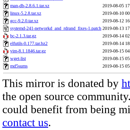
man-db-2.8.6.1.tar.xz
2019-08-05 17
linux-5.2.8.tar.xz
2019-08-10 00
gcc-9.2.0.tar.xz
2019-08-12 16
systemd-241-networkd_and_rdrand_fixes-1.patch
2019-08-13 17
bc-2.1.3.tar.gz
2019-08-14 02
elfutils-0.177.tar.bz2
2019-08-14 18
vim-8.1.1846.tar.gz
2019-08-15 04
wget-list
2019-08-15 05
md5sums
2019-08-15 05
This mirror is donated by
h
the open source community. 
could benefit from being mir
contact us
.