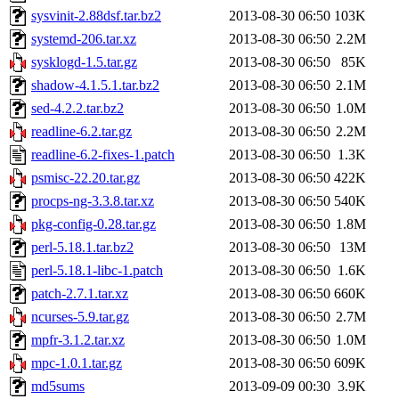
sysvinit-2.88dsf.tar.bz2
2013-08-30 06:50
103K
systemd-206.tar.xz
2013-08-30 06:50
2.2M
sysklogd-1.5.tar.gz
2013-08-30 06:50
85K
shadow-4.1.5.1.tar.bz2
2013-08-30 06:50
2.1M
sed-4.2.2.tar.bz2
2013-08-30 06:50
1.0M
readline-6.2.tar.gz
2013-08-30 06:50
2.2M
readline-6.2-fixes-1.patch
2013-08-30 06:50
1.3K
psmisc-22.20.tar.gz
2013-08-30 06:50
422K
procps-ng-3.3.8.tar.xz
2013-08-30 06:50
540K
pkg-config-0.28.tar.gz
2013-08-30 06:50
1.8M
perl-5.18.1.tar.bz2
2013-08-30 06:50
13M
perl-5.18.1-libc-1.patch
2013-08-30 06:50
1.6K
patch-2.7.1.tar.xz
2013-08-30 06:50
660K
ncurses-5.9.tar.gz
2013-08-30 06:50
2.7M
mpfr-3.1.2.tar.xz
2013-08-30 06:50
1.0M
mpc-1.0.1.tar.gz
2013-08-30 06:50
609K
md5sums
2013-09-09 00:30
3.9K