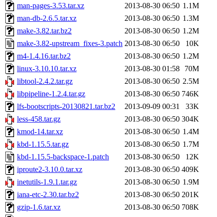
man-pages-3.53.tar.xz
2013-08-30 06:50
1.1M
man-db-2.6.5.tar.xz
2013-08-30 06:50
1.3M
make-3.82.tar.bz2
2013-08-30 06:50
1.2M
make-3.82-upstream_fixes-3.patch
2013-08-30 06:50
10K
m4-1.4.16.tar.bz2
2013-08-30 06:50
1.2M
linux-3.10.10.tar.xz
2013-08-30 01:58
70M
libtool-2.4.2.tar.gz
2013-08-30 06:50
2.5M
libpipeline-1.2.4.tar.gz
2013-08-30 06:50
746K
lfs-bootscripts-20130821.tar.bz2
2013-09-09 00:31
33K
less-458.tar.gz
2013-08-30 06:50
304K
kmod-14.tar.xz
2013-08-30 06:50
1.4M
kbd-1.15.5.tar.gz
2013-08-30 06:50
1.7M
kbd-1.15.5-backspace-1.patch
2013-08-30 06:50
12K
iproute2-3.10.0.tar.xz
2013-08-30 06:50
409K
inetutils-1.9.1.tar.gz
2013-08-30 06:50
1.9M
iana-etc-2.30.tar.bz2
2013-08-30 06:50
201K
gzip-1.6.tar.xz
2013-08-30 06:50
708K