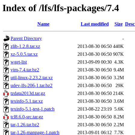
Index of /lfs/lfs-packages/7.4
Name
Last modified
Size
Desc
Parent Directory
-
zlib-1.2.8.tar.xz
2013-08-30 06:50
440K
xz-5.0.5.tar.xz
2013-08-30 06:50
907K
wget-list
2013-09-09 00:30
4.3K
vim-7.4.tar.bz2
2013-08-30 06:50
9.4M
util-linux-2.23.2.tar.xz
2013-08-30 06:50
3.2M
udev-lfs-206-1.tar.bz2
2013-08-30 06:50
29K
tzdata2013d.tar.gz
2013-08-30 06:50
214K
texinfo-5.1.tar.xz
2013-08-30 06:50
3.6M
texinfo-5.1-test-1.patch
2013-08-22 23:19
5.6K
tcl8.6.0-src.tar.gz
2013-08-30 06:50
8.2M
tar-1.26.tar.bz2
2013-08-30 06:50
2.2M
tar-1.26-manpage-1.patch
2013-09-01 06:12
7.7K