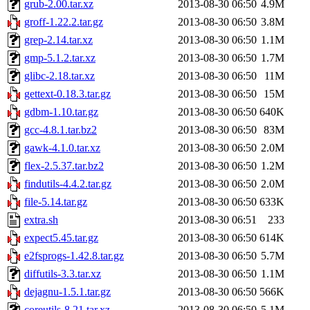
grub-2.00.tar.xz
2013-08-30 06:50
4.9M
groff-1.22.2.tar.gz
2013-08-30 06:50
3.8M
grep-2.14.tar.xz
2013-08-30 06:50
1.1M
gmp-5.1.2.tar.xz
2013-08-30 06:50
1.7M
glibc-2.18.tar.xz
2013-08-30 06:50
11M
gettext-0.18.3.tar.gz
2013-08-30 06:50
15M
gdbm-1.10.tar.gz
2013-08-30 06:50
640K
gcc-4.8.1.tar.bz2
2013-08-30 06:50
83M
gawk-4.1.0.tar.xz
2013-08-30 06:50
2.0M
flex-2.5.37.tar.bz2
2013-08-30 06:50
1.2M
findutils-4.4.2.tar.gz
2013-08-30 06:50
2.0M
file-5.14.tar.gz
2013-08-30 06:50
633K
extra.sh
2013-08-30 06:51
233
expect5.45.tar.gz
2013-08-30 06:50
614K
e2fsprogs-1.42.8.tar.gz
2013-08-30 06:50
5.7M
diffutils-3.3.tar.xz
2013-08-30 06:50
1.1M
dejagnu-1.5.1.tar.gz
2013-08-30 06:50
566K
coreutils-8.21.tar.xz
2013-08-30 06:50
5.1M