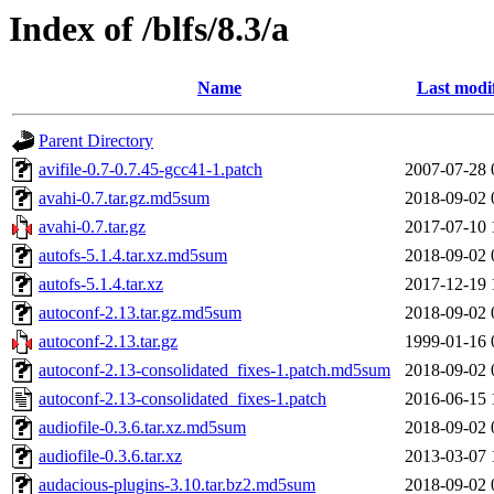
Index of /blfs/8.3/a
Name
Last modi
Parent Directory
avifile-0.7-0.7.45-gcc41-1.patch
2007-07-28 
avahi-0.7.tar.gz.md5sum
2018-09-02 
avahi-0.7.tar.gz
2017-07-10 
autofs-5.1.4.tar.xz.md5sum
2018-09-02 
autofs-5.1.4.tar.xz
2017-12-19 
autoconf-2.13.tar.gz.md5sum
2018-09-02 
autoconf-2.13.tar.gz
1999-01-16 
autoconf-2.13-consolidated_fixes-1.patch.md5sum
2018-09-02 
autoconf-2.13-consolidated_fixes-1.patch
2016-06-15 
audiofile-0.3.6.tar.xz.md5sum
2018-09-02 
audiofile-0.3.6.tar.xz
2013-03-07 
audacious-plugins-3.10.tar.bz2.md5sum
2018-09-02 