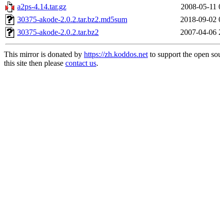
a2ps-4.14.tar.gz
2008-05-11 
30375-akode-2.0.2.tar.bz2.md5sum
2018-09-02 
30375-akode-2.0.2.tar.bz2
2007-04-06 
This mirror is donated by
https://zh.koddos.net
to support the open so
this site then please
contact us
.