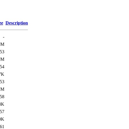
ze
Description
-
0M
53
9M
54
7K
53
1M
58
3K
57
0K
61