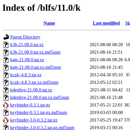
Index of /blfs/11.0/k
Name
Last modified
Si
Parent Directory
k3b-21.08.0.tar.xz
2021-08-06 08:28
1
k3b-21.08.0.tar.xz.md5sum
2021-08-16 21:51
kate-21.08.0.tar.xz
2021-08-06 08:28
6.
kate-21.08.0.tar.xz.md5sum
2021-08-16 21:45
kcalc-4.8.3.tar.xz
2012-04-30 05:10
8
kcalc-4.8.3.tar.xz.md5sum
2012-05-12 02:21
kdenlive-21.08.0.tar.xz
2021-08-11 04:42
1
kdenlive-21.08.0.tar.xz.md5sum
2021-08-16 21:48
keybinder-0.3.1.tar.gz
2017-05-21 22:01
38
keybinder-0.3.1.tar.gz.md5sum
2019-03-03 00:08
keybinder-3.0-0.3.2.tar.gz
2017-05-25 19:47
37
keybinder-3.0-0.3.2.tar.gz.md5sum
2019-03-15 00:16