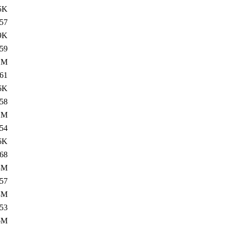
5K
57
9K
59
1M
61
6K
58
1M
54
6K
68
3M
57
3M
53
6M