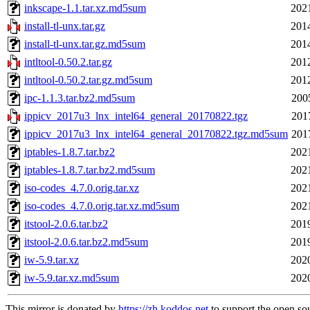
inkscape-1.1.tar.xz.md5sum
202
install-tl-unx.tar.gz
201
install-tl-unx.tar.gz.md5sum
201
intltool-0.50.2.tar.gz
201
intltool-0.50.2.tar.gz.md5sum
201
ipc-1.1.3.tar.bz2.md5sum
200
ippicv_2017u3_lnx_intel64_general_20170822.tgz
201
ippicv_2017u3_lnx_intel64_general_20170822.tgz.md5sum
201
iptables-1.8.7.tar.bz2
202
iptables-1.8.7.tar.bz2.md5sum
202
iso-codes_4.7.0.orig.tar.xz
202
iso-codes_4.7.0.orig.tar.xz.md5sum
202
itstool-2.0.6.tar.bz2
201
itstool-2.0.6.tar.bz2.md5sum
201
iw-5.9.tar.xz
202
iw-5.9.tar.xz.md5sum
202
This mirror is donated by
https://zh.koddos.net
to support the open so