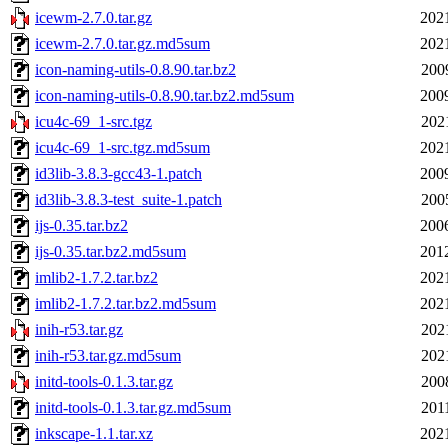
icewm-2.7.0.tar.gz
202
icewm-2.7.0.tar.gz.md5sum
202
icon-naming-utils-0.8.90.tar.bz2
200
icon-naming-utils-0.8.90.tar.bz2.md5sum
200
icu4c-69_1-src.tgz
202
icu4c-69_1-src.tgz.md5sum
202
id3lib-3.8.3-gcc43-1.patch
200
id3lib-3.8.3-test_suite-1.patch
200
ijs-0.35.tar.bz2
200
ijs-0.35.tar.bz2.md5sum
201
imlib2-1.7.2.tar.bz2
202
imlib2-1.7.2.tar.bz2.md5sum
202
inih-r53.tar.gz
202
inih-r53.tar.gz.md5sum
202
initd-tools-0.1.3.tar.gz
200
initd-tools-0.1.3.tar.gz.md5sum
201
inkscape-1.1.tar.xz
202