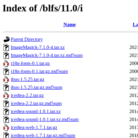
Index of /blfs/11.0/i
Name
La
Parent Directory
ImageMagick-7.1.0-4.tar.xz
202
ImageMagick-7.1.0-4.tar.xz.md5sum
202
i18n-fonts-0.1.tar.gz
200
i18n-fonts-0.1.tar.gz.md5sum
200
ibus-1.5.25.tar.gz
202
ibus-1.5.25.tar.gz.md5sum
202
icedtea-2.2.tar.gz
201
icedtea-2.2.tar.gz.md5sum
201
icedtea-sound-1.0.1.tar.xz
201
icedtea-sound-1.0.1.tar.xz.md5sum
201
icedtea-web-1.7.1.tar.gz
201
icedtea-web-1.7.1.tar.gz.md5sum
201