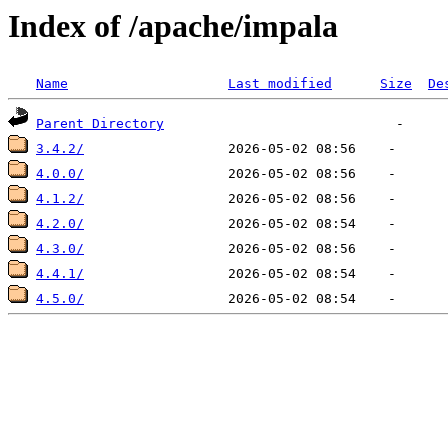
Index of /apache/impala
Name
Last modified
Size
De
Parent Directory
3.4.2/
4.0.0/
4.1.2/
4.2.0/
4.3.0/
4.4.1/
4.5.0/