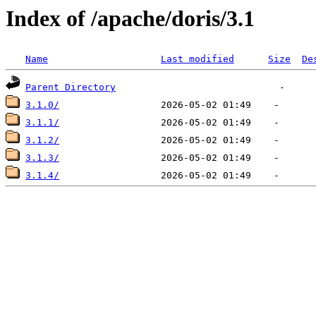
Index of /apache/doris/3.1
Name
Last modified
Size
De
Parent Directory
3.1.0/
3.1.1/
3.1.2/
3.1.3/
3.1.4/